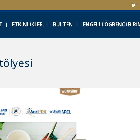
T
ETKINLIKLER
BÜLTEN
ENGELLI ÖĞRENCI BIRI
tölyesi